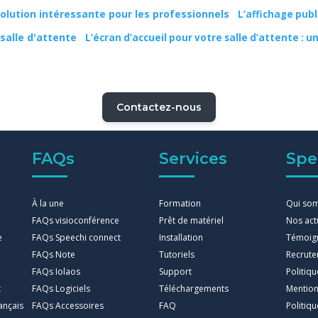
L’affichage pub
L’écran d’accueil pour votre salle d’attente : 
Contactez-nous
FAQs
Services
Spe
À la une
Formation
Qui so
FAQs visioconférence
Prêt de matériel
Nos act
e
FAQs Speechi connect
Installation
Témoig
FAQs Note
Tutoriels
Recrut
FAQs Iolaos
Support
Politiq
t
FAQs Logiciels
Téléchargements
Mention
ançais
FAQs Accessoires
FAQ
Politiqu