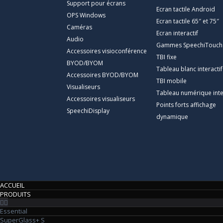
Support pour écrans
Ecran tactile Android
OPS Windows
Ecran tactile 65″ et 75″
Caméras
Ecran interactif
Audio
Gammes SpeechiTouch
Accessoires visioconférence
TBI fixe
BYOD/BYOM
Tableau blanc interactif
Accessoires BYOD/BYOM
TBI mobile
Visualiseurs
Tableau numérique inte
Accessoires visualiseurs
Points forts affichage
SpeechiDisplay
dynamique
ACCUEIL
PRODUITS
Essential
SuperGlass+ S