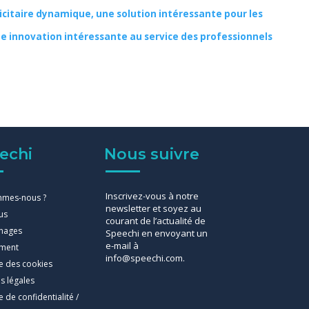
licitaire dynamique, une solution intéressante pour les
une innovation intéressante au service des professionnels
echi
Nous suivre
Inscrivez-vous à notre
mmes-nous ?
newsletter et soyez au
us
courant de l’actualité de
nages
Speechi en envoyant un
e-mail à
ement
info@speechi.com.
ue des cookies
s légales
e de confidentialité /