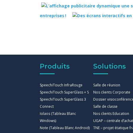
entreprises !
Produits
Solutions
SpeechiTouch InfraRouge
Salle de réunion
SpeechiTouch SuperGlass + S
Nos clients Corporate
SpeechiTouch SuperGlass 3
Dossier visioconférenc
Connect
Salle de classe
Iolaos (Tableau Blanc
Nos clients Education
Windows)
UGAP – centrale d’acha
Note (Tableau Blanc Android)
TNE – projet étatique fr