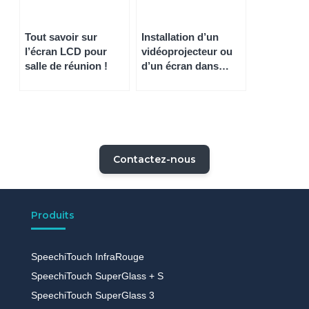
Tout savoir sur
Installation d’un
l’écran LCD pour
vidéoprojecteur ou
salle de réunion !
d’un écran dans
votre salle de
réunion avec
enceinte ? Tout
savoir sur le câblage
!
Contactez-nous
Produits
SpeechiTouch InfraRouge
SpeechiTouch SuperGlass + S
SpeechiTouch SuperGlass 3