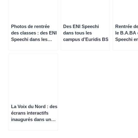
Photos de rentrée
Des ENI Speechi
Rentrée de
des classes : des ENI
dans tous les
le B.A.BA 
Speechi dans les
campus d’Euridis BS
Speechi en
écoles de Berre
l’Etang
La Voix du Nord : des
écrans interactifs
inaugurés dans une
école de Loos