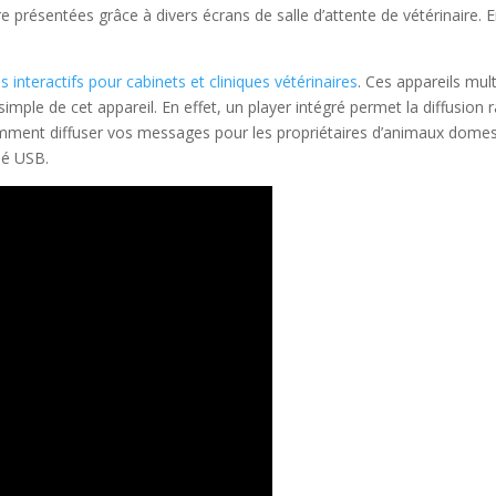
e présentées grâce à divers écrans de salle d’attente de vétérinaire. 
s interactifs pour cabinets et cliniques vétérinaires
. Ces appareils mul
imple de cet appareil. En effet, un player intégré permet la diffusi
mment diffuser vos messages pour les propriétaires d’animaux domesti
lé USB.