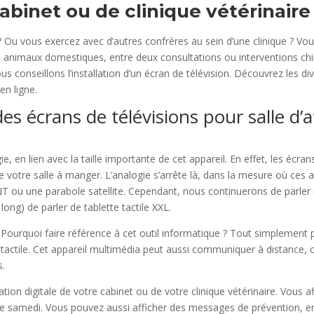
abinet ou de clinique vétérinaire
 ? Ou vous exercez avec d’autres confrères au sein d’une clinique ? Vo
s animaux domestiques, entre deux consultations ou interventions chir
 conseillons l’installation d’un écran de télévision. Découvrez les dive
en ligne.
es écrans de télévisions pour salle d’a
ie, en lien avec la taille importante de cet appareil. En effet, les écra
e votre salle à manger. L’analogie s’arrête là, dans la mesure où ces 
ou une parabole satellite. Cependant, nous continuerons de parler d’
 long) de parler de tablette tactile XXL.
Pourquoi faire référence à cet outil informatique ? Tout simplement par
tactile. Cet appareil multimédia peut aussi communiquer à distance, 
s.
ation digitale de votre cabinet ou de votre clinique vétérinaire. Vous
e samedi. Vous pouvez aussi afficher des messages de prévention, en 