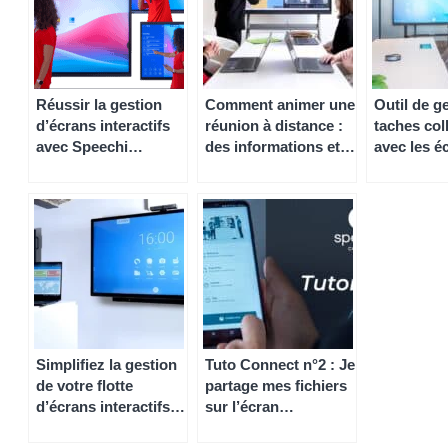
Réussir la gestion
Comment animer une
Outil de g
d’écrans interactifs
réunion à distance :
taches coll
avec Speechi
des informations et
avec les é
Connect
des conseils avec
gamme Sp
Speechi
Simplifiez la gestion
Tuto Connect n°2 : Je
de votre flotte
partage mes fichiers
d’écrans interactifs
sur l’écran
avec le MDM Radix
numérique interactif