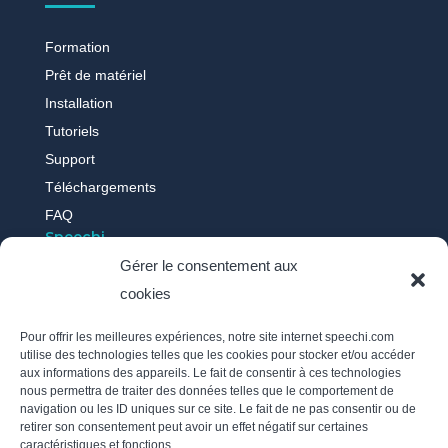
Formation
Prêt de matériel
Installation
Tutoriels
Support
Téléchargements
FAQ
Speechi
Gérer le consentement aux
cookies
Qui sommes-nous ?
Nos actus
Pour offrir les meilleures expériences, notre site internet speechi.com
Témoignages
utilise des technologies telles que les cookies pour stocker et/ou accéder
aux informations des appareils. Le fait de consentir à ces technologies
Recrutement
nous permettra de traiter des données telles que le comportement de
Politique des cookies
navigation ou les ID uniques sur ce site. Le fait de ne pas consentir ou de
retirer son consentement peut avoir un effet négatif sur certaines
Mentions légales
caractéristiques et fonctions.