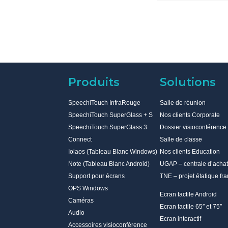
Produits
Solutions
SpeechiTouch InfraRouge
Salle de réunion
SpeechiTouch SuperGlass + S
Nos clients Corporate
SpeechiTouch SuperGlass 3
Dossier visioconférence
Connect
Salle de classe
Iolaos (Tableau Blanc Windows)
Nos clients Education
Note (Tableau Blanc Android)
UGAP – centrale d’achat
Support pour écrans
TNE – projet étatique fra
OPS Windows
Ecran tactile Android
Caméras
Ecran tactile 65″ et 75″
Audio
Ecran interactif
Accessoires visioconférence