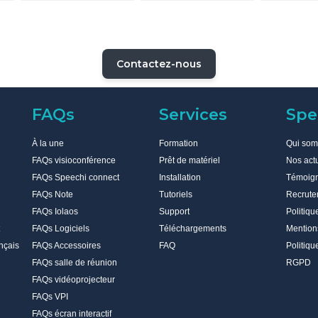
scolaire ? 
Contactez-nous
FAQs
Services
Spe
À la une
Formation
Qui so
FAQs visioconférence
Prêt de matériel
Nos act
FAQs Speechi connect
Installation
Témoig
FAQs Note
Tutoriels
Recrute
FAQs Iolaos
Support
Politiqu
FAQs Logiciels
Téléchargements
Mention
nçais
FAQs Accessoires
FAQ
Politiqu
FAQs salle de réunion
RGPD
FAQs vidéoprojecteur
FAQs VPI
FAQs écran interactif