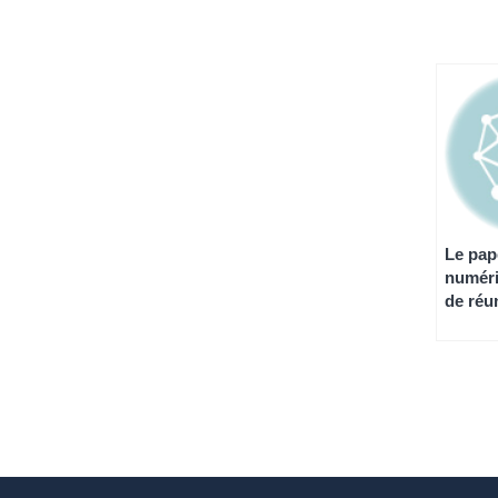
Le pap
numéri
de réu
l’innov