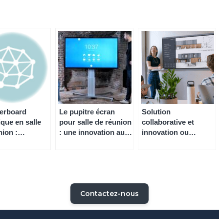
erboard
Le pupitre écran
Solution
que en salle
pour salle de réunion
collaborative et
nion :
: une innovation au
innovation ou
ation rotative
service des
comment améliorer
entreprises
la productivité des
entreprises
Contactez-nous