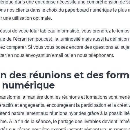
érique dans une entreprise nécessite une compréhension de ses
 nos clients dans le choix du paperboard numérique le plus a
 une utilisation optimale.
réussi de votre futur tableau informatisé, vous prendrez le temp
le de l’écran (en pouces), la luminosité mais aussi la définition
z comparer. Si vous vous posez encore des questions au sujet
cter, en nous envoyant un email ou en nous téléphonant.
n des réunions et des form
 numérique
ransforme la manière dont les réunions et formations sont menées
actifs et engageants, encourageant la participation et la créati
tend naturellement aux réunions hybrides grâce à la possibilité 
ème. À la fin de la séance, le partage des livrables devient imm
idés sur l’écran peut être exporté instantanément via un simpl