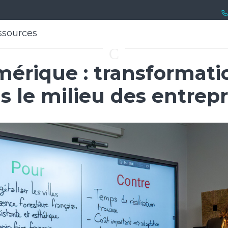
ssources
ssources
C
érique : transformatio
s le milieu des entrepr