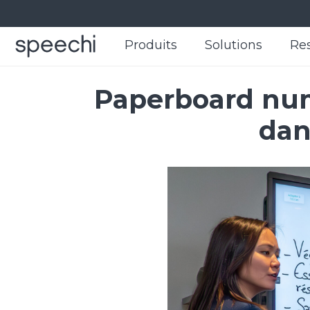
Produits
Produits
Solutions
Solutions
Re
Re
Paperboard num
dan