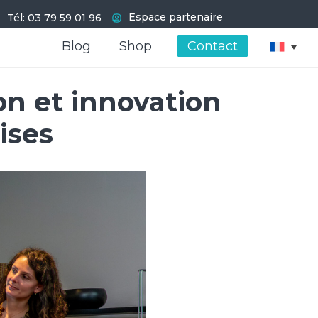
Espace partenaire
Tél: 03 79 59 01 96
Blog
Blog
Shop
Shop
Contact
Contact
n et innovation
ises