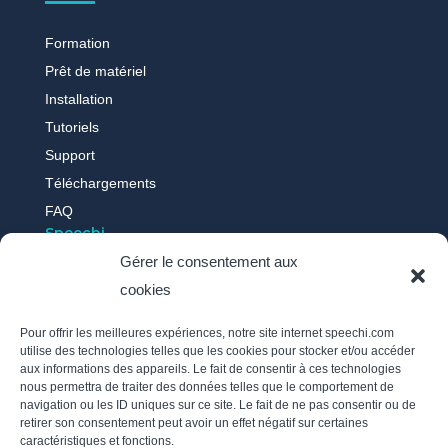
Formation
Prêt de matériel
Installation
Tutoriels
Support
Téléchargements
FAQ
Speechi
Gérer le consentement aux
cookies
Qui sommes-nous ?
Nos actus
Pour offrir les meilleures expériences, notre site internet speechi.com
Témoignages
utilise des technologies telles que les cookies pour stocker et/ou accéder
aux informations des appareils. Le fait de consentir à ces technologies
Recrutement
nous permettra de traiter des données telles que le comportement de
Politique des cookies
navigation ou les ID uniques sur ce site. Le fait de ne pas consentir ou de
retirer son consentement peut avoir un effet négatif sur certaines
Mentions légales
caractéristiques et fonctions.