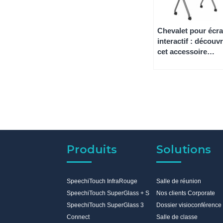
Chevalet pour écr
interactif : découvr
cet accessoire
Speechi
Produits
Solutions
SpeechiTouch InfraRouge
Salle de réunion
SpeechiTouch SuperGlass + S
Nos clients Corporate
SpeechiTouch SuperGlass 3
Dossier visioconférence
Connect
Salle de classe