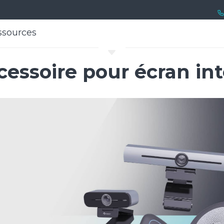
ssources
ssources
C
essoire pour écran int