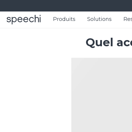
Produits
Produits
Solutions
Solutions
Re
Re
Quel acc