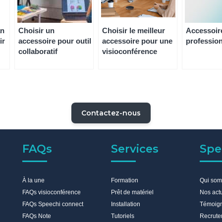
an
Choisir un
Choisir le meilleur
Accessoi
ir
accessoire pour outil
accessoire pour une
professio
collaboratif
visioconférence
Contactez-nous
FAQs
Services
Spe
À la une
Formation
Qui so
FAQs visioconférence
Prêt de matériel
Nos act
FAQs Speechi connect
Installation
Témoig
FAQs Note
Tutoriels
Recrute