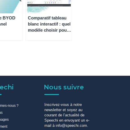
re BYOD
Comparatif tableau
nnel
blanc interactif : quel
modèle choisir pour
votre établissement
scolaire ?
echi
Nous suivre
Inscrivez-vous à notre
mmes-nous ?
newsletter et soyez au
us
courant de l’actualité de
nages
Speechi en envoyant un e-
mail à info@speechi.com.
ment