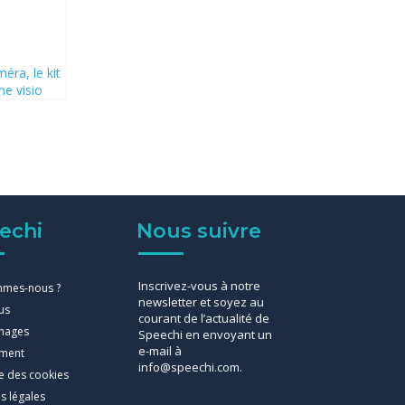
éra, le kit
ne visio
!
echi
Nous suivre
Inscrivez-vous à notre
mmes-nous ?
newsletter et soyez au
us
courant de l’actualité de
nages
Speechi en envoyant un
e-mail à
ement
info@speechi.com.
ue des cookies
s légales