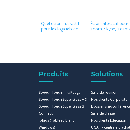
Quel écran interactif
Écran interactif pour
pour les logiciels de
Zoom, Skype, Team
visioconférence Zoom,
ou Meet
Skype, Teams et Meet
Produits
Solutions
SpeechiTouch InfraRouge
Salle de réunion
SpeechiTouch SuperGlass + S
Nos clients Corporate
SpeechiTouch SuperGlass 3
Dossier visioconférenc
Connect
Salle de classe
Iolaos (Tableau Blanc
Nos clients Education
Windows)
UGAP – centrale d’acha