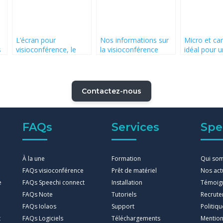
L’écran pour
Nos informations sur
Micro et cam
s
visioconférence, le
la visioconférence
idéal pour u
compagnon idéal pour
avec partage d’écran
conférence 
les PME et les
et le logiciel Microsoft
entreprises
Teams
Contactez-nous
FAQs
Services
Spe
À la une
Formation
Qui so
FAQs visioconférence
Prêt de matériel
Nos act
e
FAQs Speechi connect
Installation
Témoig
FAQs Note
Tutoriels
Recrut
FAQs Iolaos
Support
Politiq
t
FAQs Logiciels
Téléchargements
Mention