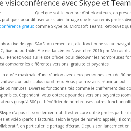
e visioconférence avec Skype et Team
Quel que soit le nombre d’interlocuteurs, en prése
 pratiques pour diffuser aussi bien l’image que le son émis par les dive
oconférence gratuit
comme Skype ou Microsoft Teams. Retrouvez quel
aborative de type SAAS. Autrement dit, elle fonctionne via un navigat
un PC, fixe ou portable. Elle est lancée en Novembre 2016 par Microso
365. Rendez-vous sur le site officiel pour découvrir les nombreuses fon
nsi comparer les différentes versions, gratuite et payantes.
te, la durée maximale d’une réunion avec deux personnes sera de 30 he
avail avec un public plus nombreux. Vous pourrez ainsi réunir un publ
 de 60 minutes. Diverses fonctionnalités comme le chiffrement des don
sponibles. Cependant, vous opterez pour des versions payantes (com
ateurs (jusqu’à 300) et bénéficier de nombreuses autres fonctionnalit
kype n’a pas dit son dernier mot. Il est encore utilisé par les particulie
es et vidéo (parfois facturés, selon le type de numéro appelé). Il c
collaboratif, en particulier le partage d’écran. Depuis son lancement e