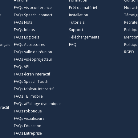
À la une
Formation
Qui so
FAQs visioconférence
Prêt de matériel
Nos act
e
FAQs Speechi connect
Installation
Témoig
FAQs Note
Tutoriels
Recrut
FAQs Iolaos
Support
Politiq
t
FAQs Logiciels
Téléchargements
Mention
ançais
FAQs Accessoires
FAQ
Politiqu
FAQs salle de réunion
RGPD
FAQs vidéoprojecteur
FAQs VPI
FAQs écran interactif
FAQs SpeechiTouch
FAQs tableau interactif
FAQs TBI mobile
FAQs affichage dynamique
ractif
FAQs robotique
FAQs visualiseurs
FAQs Education
FAQs Entreprise