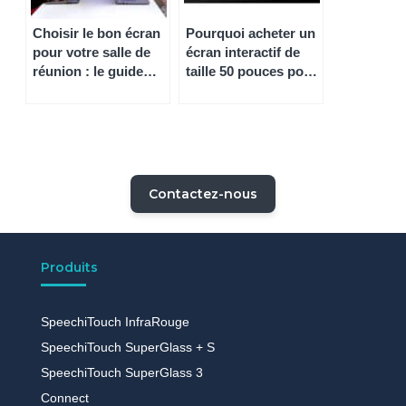
Choisir le bon écran
Pourquoi acheter un
pour votre salle de
écran interactif de
réunion : le guide
taille 50 pouces pour
Speechi pour les
votre salle de
entreprises
réunion ?
Contactez-nous
Produits
SpeechiTouch InfraRouge
SpeechiTouch SuperGlass + S
SpeechiTouch SuperGlass 3
Connect