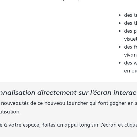
des t
des t
des p
visue
des f
vivan
des w
en ou
nnalisation directement sur l’écran interact
 nouveautés de ce nouveau launcher qui font gagner en si
lisation.
 à votre espace, faites un appui long sur l’écran et cliqu