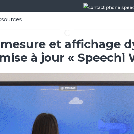
ssources
ssources
C
mesure et affichage d
 mise à jour « Speechi