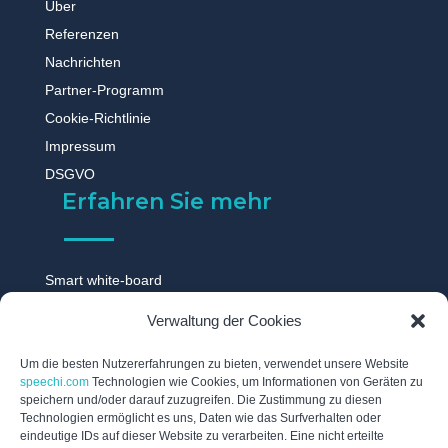
Über
Referenzen
Nachrichten
Partner-Programm
Cookie-Richtlinie
Impressum
DSGVO
Erfahren Sie mehr
Smart white-board
Touchscreen monitor
Verwaltung der Cookies
Digitale tafel
Digitales whiteboard
Um die besten Nutzererfahrungen zu bieten, verwendet unsere Website
speechi.com
Technologien wie Cookies, um Informationen von Geräten zu
Touch display
speichern und/oder darauf zuzugreifen. Die Zustimmung zu diesen
Technologien ermöglicht es uns, Daten wie das Surfverhalten oder
Digitale schwarzes brett
eindeutige IDs auf dieser Website zu verarbeiten. Eine nicht erteilte