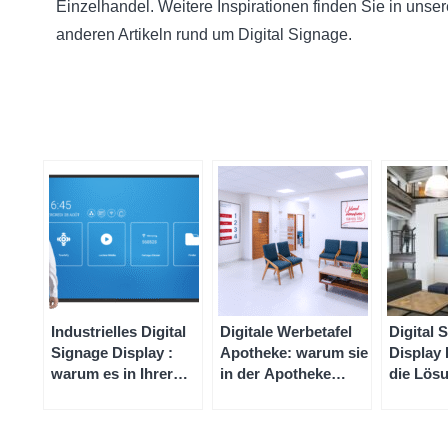
Einzelhandel. Weitere Inspirationen finden Sie in unse
anderen Artikeln rund um Digital Signage.
Industrielles Digital
Digitale Werbetafel
Digital 
Signage Display :
Apotheke: warum sie
Display
warum es in Ihrer
in der Apotheke
die Lös
Fabrik einsetzen?
einsetzen?
Speechi