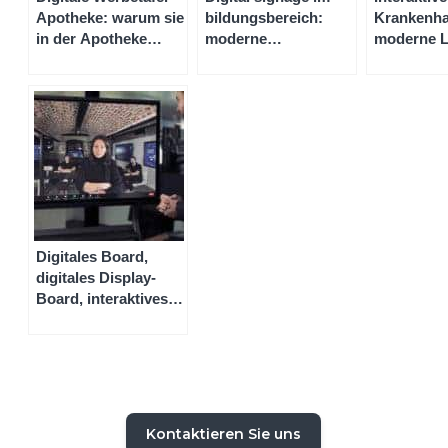
Apotheke: warum sie
bildungsbereich:
Krankenh
in der Apotheke
moderne
moderne 
einsetzen?
kommunikation mit
für medizi
Speechi
Einrichtu
Digitales Board,
digitales Display-
Board, interaktives
Whiteboard: Eine
innovative
Technologie, viele
Begriffe
Kontaktieren Sie uns