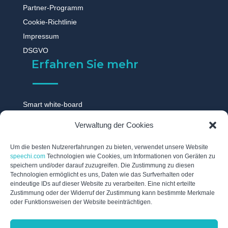
Partner-Programm
Cookie-Richtlinie
Impressum
DSGVO
Erfahren Sie mehr
Smart white-board
Touchscreen monitor
Verwaltung der Cookies
Digitale tafel
Digitales whiteboard
Um die besten Nutzererfahrungen zu bieten, verwendet unsere Website
speechi.com
Technologien wie Cookies, um Informationen von Geräten zu
Touch display
speichern und/oder darauf zuzugreifen. Die Zustimmung zu diesen
Technologien ermöglicht es uns, Daten wie das Surfverhalten oder
Digitale schwarzes brett
eindeutige IDs auf dieser Website zu verarbeiten. Eine nicht erteilte
Interaktive tafel
Zustimmung oder der Widerruf der Zustimmung kann bestimmte Merkmale
oder Funktionsweisen der Website beeinträchtigen.
Interaktives whiteboard
Elektronische tafel