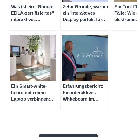
Was ist ein „Google
Zehn Gründe, warum
Ein Tool fü
EDLA-zertifiziertes“
ein interaktives
Fälle: Wie
interaktives
Display perfekt für
elektronis
Whiteboard?
die Schule ist
Whiteboar
Problemlös
und wie h
Preis für e
elektronis
ist
Ein Smart-white-
Erfahrungsbericht:
board mit einem
Ein interaktives
Laptop verbinden:
Whiteboard im
Schritt-für-Schritt-
Rathaus von La
Anleitung für ein
Bassée
Smart-white-board
ohne Beamer