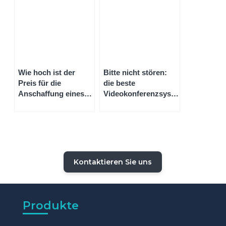
Display?
Wie hoch ist der
Bitte nicht stören:
Preis für die
die beste
Anschaffung eines
Videokonferenzsystem-
Smart-white-boards
Software für virtuelle
für die Schule?
Meetings
Kontaktieren Sie uns
Produkte