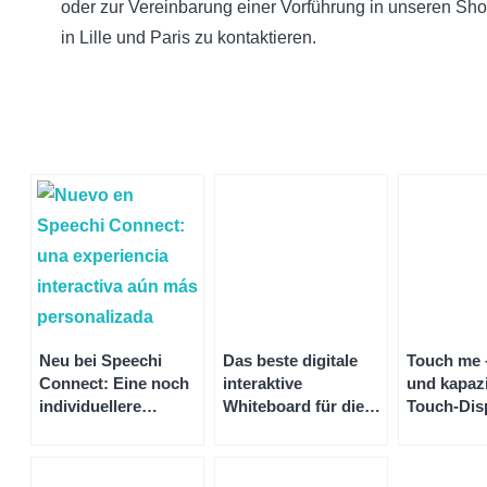
oder zur Vereinbarung einer Vorführung in unseren S
in Lille und Paris zu kontaktieren.
Neu bei Speechi
Das beste digitale
Touch me –
Connect: Eine noch
interaktive
und kapazi
individuellere
Whiteboard für die
Touch-Dis
interaktive Erfahrung
Wand: Tipps zum
Touchscre
Preis, zur Software
SuperGlas
und zur Installation
ist das be