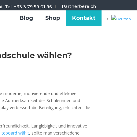
I
Partnerbereich
Tel: +33 3 79 59 01 96
Blog
Shop
Kontakt
undschule wählen?
ne moderne, motivierende und effektive
die Aufmerksamkeit der Schülerinnen und
lay verbessert die Beteiligung, erleichtert die
erfreundlichkeit, Langlebigkeit und innovative
hiteboard wählt
, sollte man verschiedene