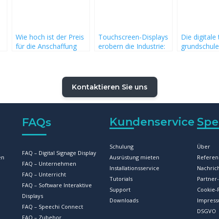
Wie hoch ist der Preis
Touchscreen-Displays
Die digitale 
für die Anschaffung
erobern die Industrie:
grundschule
eines Smart-white-
digitale Whiteboards
nützliches
für
boards für die Schule?
und Co. für die
pädagogisc
un
Wirtschaft und
werkzeug!
Unternehmen
Kontaktieren Sie uns
Kundenservice
Spe
FAQs
Schulung
Über
FAQ – Digital Signage Display
en
Ausrüstung mieten
Referen
FAQ – Unternehmen
Installationsservice
Nachric
FAQ – Unterricht
Tutorials
Partne
FAQ – Software Interaktive
Support
Cookie-R
Displays
Downloads
Impres
FAQ – Speechi Connect
DSGVO
FAQ – Zubehor