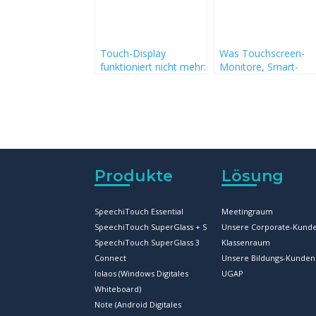
Touch-Display
Was Touchscreen-
funktioniert nicht mehr:
Monitore, Smart-
Wie kalibriert man ein
white-boards und
Touch-Display und wie
Multitouch-Displays 
repariert man es?
die Meeting-Kultur t
können und wo man
diese online kaufen
kann
Produkte
Lösung
SpeechiTouch Essential
Meetingraum
SpeechiTouch SuperGlass + S
Unsere Corporate-Kund
SpeechiTouch SuperGlass 3
Klassenraum
Connect
Unsere Bildungs-Kunden
Iolaos (Windows Digitales
UGAP
Whiteboard)
Note (Android Digitales