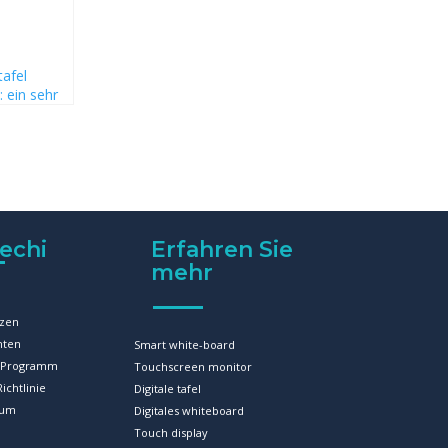
tafel
: ein sehr
hes
echi
Erfahren Sie
mehr
zen
hten
Smart white-board
r-Programm
Touchscreen monitor
ichtlinie
Digitale tafel
sum
Digitales whiteboard
Touch display