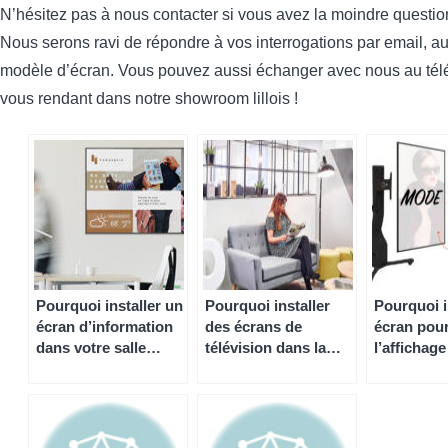
N’hésitez pas à nous contacter si vous avez la moindre questio
Nous serons ravi de répondre à vos interrogations par email, au
modèle d’écran. Vous pouvez aussi échanger avec nous au té
vous rendant dans notre showroom lillois !
Pourquoi installer un
Pourquoi installer
Pourquoi i
écran d’information
des écrans de
écran pou
dans votre salle
télévision dans la
l’affichag
d’attente ?
salle d’attente de
salle de r
votre cabinet ou de
clinique vétérinaire ?