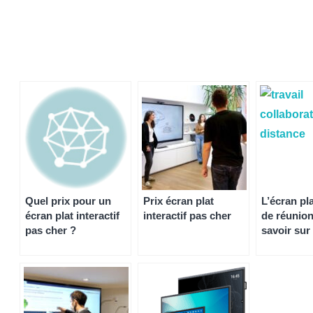
Quel prix pour un
Prix écran plat
L’écran pla
écran plat interactif
interactif pas cher
de réunion
pas cher ?
savoir sur
utilisatio
cadre prof