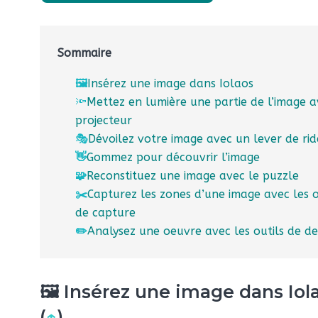
Sommaire
🖼️
Insérez une image dans Iolaos
🔦
Mettez en lumière une partie de l’image a
projecteur
🎭
Dévoilez votre image avec un lever de ri
👋
Gommez pour découvrir l’image
🧩
Reconstituez une image avec le puzzle
✂️
Capturez les zones d’une image avec les o
de capture
✏️
Analysez une oeuvre avec les outils de de
🖼️ Insérez une image dans Iol
(
↑
)