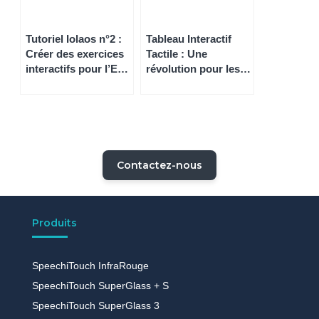
Tutoriel Iolaos n°2 :
Tableau Interactif
Créer des exercices
Tactile : Une
interactifs pour l’ENI
révolution pour les
de sa classe
salles de classe
Contactez-nous
Produits
SpeechiTouch InfraRouge
SpeechiTouch SuperGlass + S
SpeechiTouch SuperGlass 3