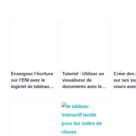
Enseignez l’écriture
Tutoriel : Utiliser un
Créer des
sur l’ENI avec le
visualiseur de
sur ses su
logiciel de tableau
documents avec le
cours avec
blanc Iolaos
logiciel de tableau
blanc Iola
blanc Iolaos