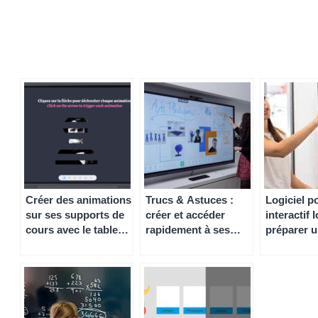
Créer des animations
Trucs & Astuces :
Logiciel p
sur ses supports de
créer et accéder
interactif I
cours avec le tableau
rapidement à ses
préparer u
blanc Iolaos
cours sur écran
une présen
interactif avec Note
(1/2)
2.0 et le Cloud