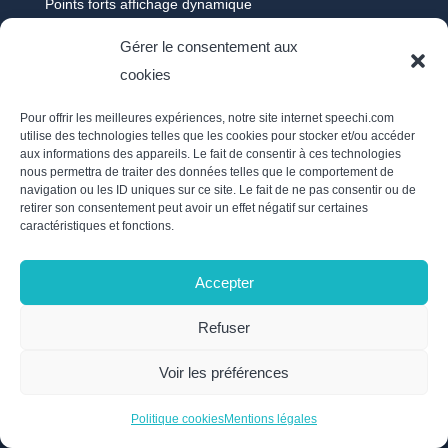
Points forts affichage dynamique
FAQs
Gérer le consentement aux
cookies
À la une
FAQs visioconférence
Pour offrir les meilleures expériences, notre site internet speechi.com
utilise des technologies telles que les cookies pour stocker et/ou accéder
FAQs Speechi connect
aux informations des appareils. Le fait de consentir à ces technologies
FAQs Note
nous permettra de traiter des données telles que le comportement de
navigation ou les ID uniques sur ce site. Le fait de ne pas consentir ou de
FAQs Iolaos
retirer son consentement peut avoir un effet négatif sur certaines
FAQs Logiciels
caractéristiques et fonctions.
FAQs Accessoires
Accepter
FAQs salle de réunion
FAQs vidéoprojecteur
Refuser
FAQs VPI
FAQs écran interactif
Voir les préférences
FAQs SpeechiTouch
Politique cookies
Mentions légales
FAQs tableau interactif