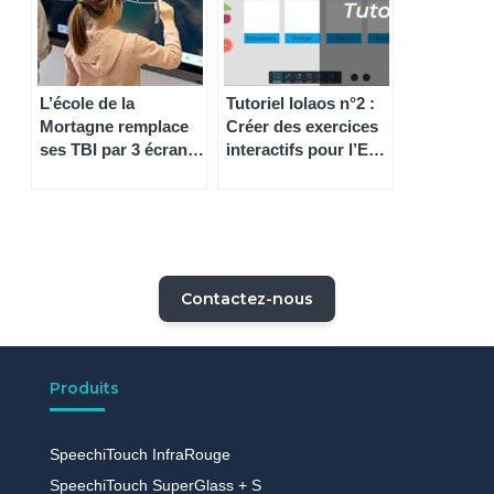
L’école de la
Tutoriel Iolaos n°2 :
Mortagne remplace
Créer des exercices
ses TBI par 3 écrans
interactifs pour l’ENI
numériques
de sa classe
interactifs
SpeechiTouch (L’Est
Républicain)
Contactez-nous
Produits
SpeechiTouch InfraRouge
SpeechiTouch SuperGlass + S