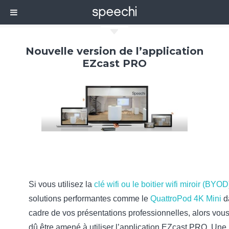
C
Nouvelle version de l’application
EZcast PRO
Si vous utilisez la
clé wifi ou le boitier wifi miroir (BYOD
solutions performantes comme le
QuattroPod 4K Mini
d
cadre de vos présentations professionnelles, alors vou
dû être amené à utiliser l’application EZcast PRO. Une