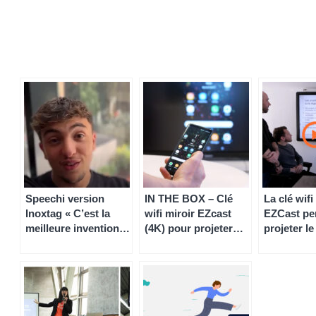
Speechi version
IN THE BOX – Clé
La clé wifi
Inoxtag « C’est la
wifi miroir EZcast
EZCast pe
meilleure invention
(4K) pour projeter
projeter l
de la décennie »
votre PC sur votre
de votre P
écran interactif
votre écran
sans instal
logiciel, e