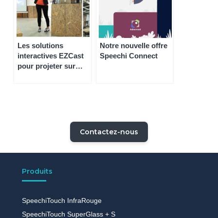
Les solutions
Notre nouvelle offre
interactives EZCast
Speechi Connect
pour projeter sur
votre écran interactif
Contactez-nous
Produits
SpeechiTouch InfraRouge
SpeechiTouch SuperGlass + S