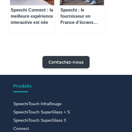
Speechi Connect : la
Speechi : le
meilleure expérience
fournisseur en
interactive est née
France d’écrans
interactifs, TBI, TBI
mobiles et
vidéoprojecteurs
interactifs
Contactez-nous
Produits
SpeechiTouch InfraRouge
SpeechiTouch SuperGlass + S
SpeechiTouch SuperGlass 3
Connect