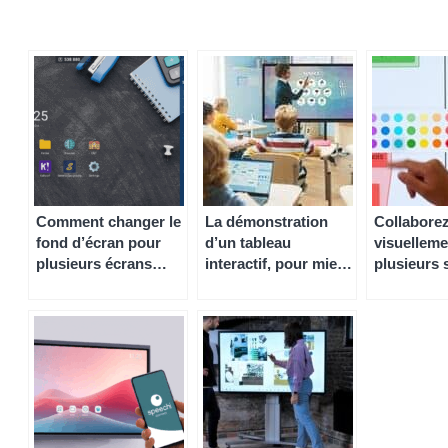
Comment changer le
La démonstration
Collabore
fond d’écran pour
d’un tableau
visuelleme
plusieurs écrans
interactif, pour mieux
plusieurs 
interactifs ?
connaître un outil
interactif 
transformant la
Draft.io
manière d’enseigner