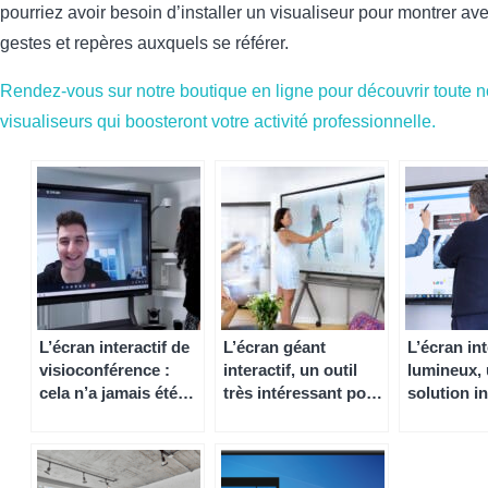
pourriez avoir besoin d’installer un visualiseur pour montrer ave
gestes et repères auxquels se référer.
Rendez-vous sur notre boutique en ligne pour découvrir toute
visualiseurs qui boosteront votre activité professionnelle.
L’écran interactif de
L’écran géant
L’écran int
visioconférence :
interactif, un outil
lumineux,
cela n’a jamais été
très intéressant pour
solution i
aussi simple de faire
les professionnels
pour les e
cours à distance
et les pro