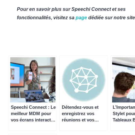
Pour en savoir plus sur Speechi Connect et ses
fonctionnalités, visitez sa
page
dédiée sur notre site
Speechi Connect : Le
Détendez-vous et
L’Importa
meilleur MDM pour
enregistrez vos
Stylet pou
vos écrans interactifs
réunions et vos
Tableaux 
!
cours dans un Drive
Interactifs
Entreprise