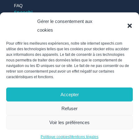
FAQ
Speechi
Gérer le consentement aux
cookies
Qui sommes-nous ?
Nos actus
Pour offrir les meilleures expériences, notre site internet speechi.com
Témoignages
utilise des technologies telles que les cookies pour stocker et/ou accéder
aux informations des appareils. Le fait de consentir à ces technologies
Recrutement
nous permettra de traiter des données telles que le comportement de
Politique des cookies
navigation ou les ID uniques sur ce site. Le fait de ne pas consentir ou de
retirer son consentement peut avoir un effet négatif sur certaines
Mentions légales
caractéristiques et fonctions.
Politique de confidentialité / RGPD
Nous suivre
Accepter
Inscrivez-vous à notre newsletter et soyez au courant de
Refuser
l’actualité de Speechi en envoyant un e-mail à
info@speechi.com.
Voir les préférences
Politique cookies
Mentions légales