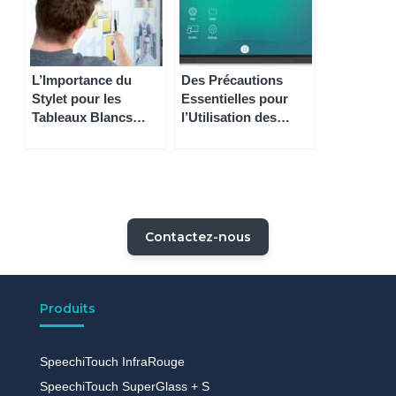
L’Importance du
Des Précautions
Stylet pour les
Essentielles pour
Tableaux Blancs
l’Utilisation des
Interactifs dans les
Tableaux Écrans
Entreprises
Interactifs en
Entreprise
Contactez-nous
Produits
SpeechiTouch InfraRouge
SpeechiTouch SuperGlass + S