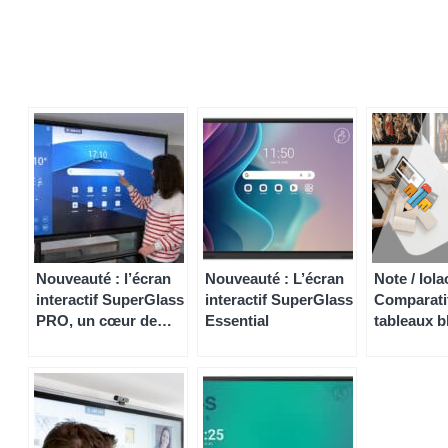
Nouveauté : l’écran
Nouveauté : L’écran
Note / Iola
interactif SuperGlass
interactif SuperGlass
Comparati
PRO, un cœur de
Essential
tableaux b
gamme d’exception
numériqu