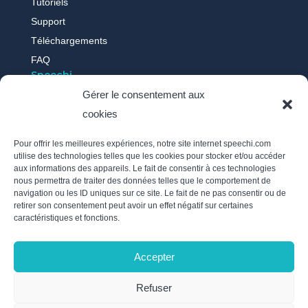
Tutoriels
Support
Téléchargements
FAQ
Speechi
Gérer le consentement aux
cookies
Qui sommes-nous ?
Nos actus
Pour offrir les meilleures expériences, notre site internet speechi.com
Témoignages
utilise des technologies telles que les cookies pour stocker et/ou accéder
aux informations des appareils. Le fait de consentir à ces technologies
Recrutement
nous permettra de traiter des données telles que le comportement de
Politique des cookies
navigation ou les ID uniques sur ce site. Le fait de ne pas consentir ou de
retirer son consentement peut avoir un effet négatif sur certaines
Mentions légales
caractéristiques et fonctions.
Politique de confidentialité / RGPD
Nous suivre
Accepter
Inscrivez-vous à notre newsletter et soyez au courant de
Refuser
l’actualité de Speechi en envoyant un e-mail à