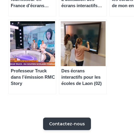
France d’écrans
écrans interactifs
de mon ent
interactifs, TBI, TBI
Speechi par la
quel intérê
mobiles et
Protection civile du
vidéoprojecteurs
Nord
interactifs
Professeur Truck
Des écrans
dans l’émission RMC
interactifs pour les
Story
écoles de Laon (02)
Contactez-nous