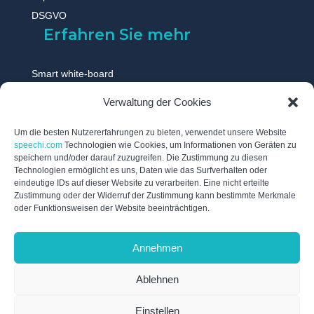
DSGVO
Erfahren Sie mehr
Smart white-board
Touchscreen monitor
Verwaltung der Cookies
Digitale tafel
Digitales whiteboard
Um die besten Nutzererfahrungen zu bieten, verwendet unsere Website
speechi.com
Technologien wie Cookies, um Informationen von Geräten zu
Touch display
speichern und/oder darauf zuzugreifen. Die Zustimmung zu diesen
Technologien ermöglicht es uns, Daten wie das Surfverhalten oder
Digitale schwarzes brett
eindeutige IDs auf dieser Website zu verarbeiten. Eine nicht erteilte
Interaktive tafel
Zustimmung oder der Widerruf der Zustimmung kann bestimmte Merkmale
oder Funktionsweisen der Website beeinträchtigen.
Interaktives whiteboard
Elektronische tafel
Annehmen
Digitales flipchart
Ablehnen
Einstellen