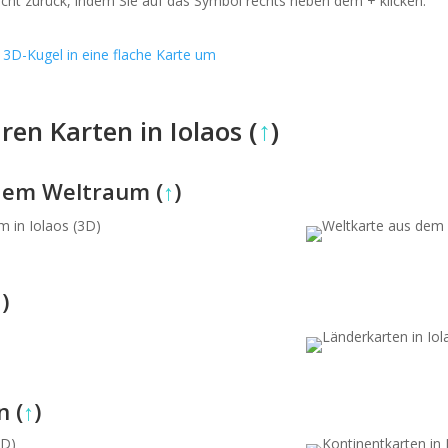
cht zurück, indem Sie auf das Symbol rechts neben dem + klicken.
ren Karten in Iolaos (
↑
)
 dem Weltraum (
↑
)
↑
)
n (
↑
)