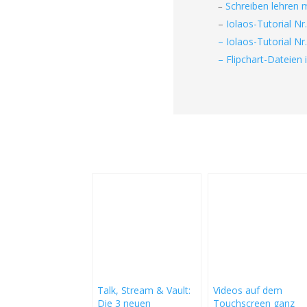
–
Schreiben lehren m
–
Iolaos-Tutorial Nr
– Iolaos-Tutorial Nr
– Flipchart-Dateien
Talk, Stream & Vault:
Videos auf dem
Die 3 neuen
Touchscreen ganz