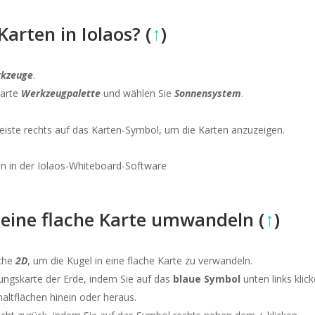
arten in Iolaos? (
↑
)
kzeuge
.
karte
Werkzeugpalette
und wählen Sie
Sonnensystem
.
leiste rechts auf das Karten-Symbol, um die Karten anzuzeigen.
 eine flache Karte umwandeln (
↑
)
äche
2D
, um die Kugel in eine flache Karte zu verwandeln.
ungskarte der Erde, indem Sie auf das
blaue Symbol
unten links klick
altflächen hinein oder heraus.