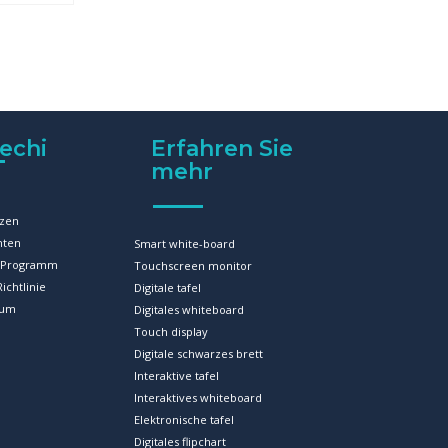
n vor und
ung
echi
Erfahren Sie
mehr
zen
hten
Smart white-board
r-Programm
Touchscreen monitor
ichtlinie
Digitale tafel
sum
Digitales whiteboard
Touch display
Digitale schwarzes brett
Interaktive tafel
Interaktives whiteboard
Elektronische tafel
Digitales flipchart