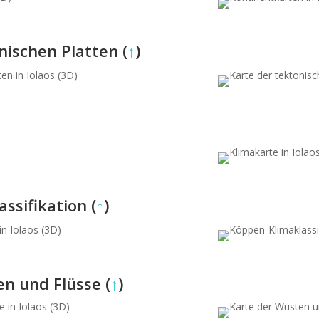
nischen Platten (
↑
)
ssifikation (
↑
)
en und Flüsse (
↑
)