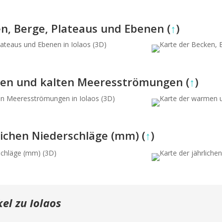
en, Berge, Plateaus und Ebenen (
↑
)
men und kalten Meeresströmungen (
↑
)
rlichen Niederschläge (mm) (
↑
)
kel zu Iolaos