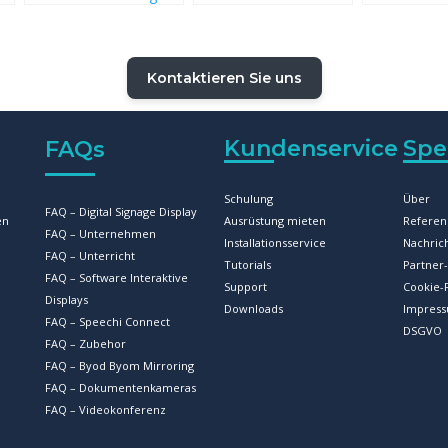
eines Smart-white-
und der Whiteboard-
Unterrichte
boards für die Schule?
Software Iolaos
nach der
Digitalisier
Kontaktieren Sie uns
r
Kundenservice
Spe
FAQs
Schulung
Über
FAQ – Digital Signage Display
en
Ausrüstung mieten
Referen
FAQ – Unternehmen
Installationsservice
Nachric
FAQ – Unterricht
Tutorials
Partne
FAQ – Software Interaktive
Support
Cookie-R
Displays
Downloads
Impres
FAQ – Speechi Connect
DSGVO
FAQ – Zubehor
FAQ – Byod Byom Mirroring
FAQ – Dokumentenkameras
FAQ – Videokonferenz