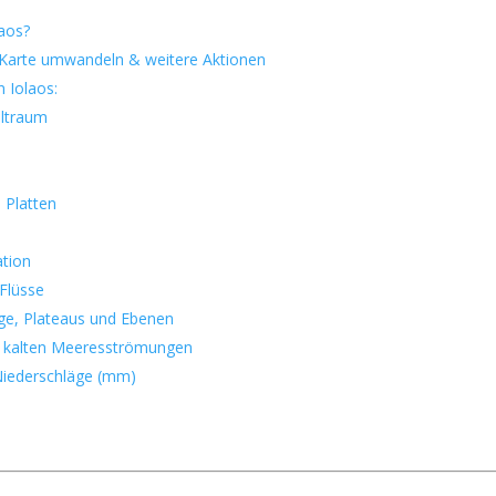
laos?
e Karte umwandeln & weitere Aktionen
n Iolaos:
ltraum
 Platten
ation
Flüsse
ge, Plateaus und Ebenen
 kalten Meeresströmungen
 Niederschläge (mm)