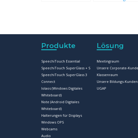
Funktionen von
groß: Wie mit
Speechi Connect bald
bestimmten Smart-
auf Ihrem Speechi-
white-board-
Bildschirm
Funktionen der
Unterricht interaktive
wird
Produkte
Lösung
SpeechiTouch Essential
Meetingraum
SpeechiTouch SuperGlass + S
Unsere Corporate-Kund
SpeechiTouch SuperGlass 3
Klassenraum
Connect
Unsere Bildungs-Kunden
Iolaos (Windows Digitales
UGAP
Whiteboard)
Note (Android Digitales
Whiteboard)
Halterungen für Displays
Windows OPS
Webcams
Audio