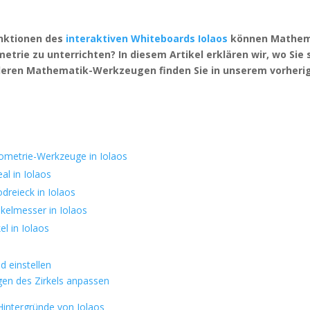
nktionen des
interaktiven Whiteboards Iolaos
können Mathema
etrie zu unterrichten? In diesem Artikel erklären wir, wo Sie 
deren Mathematik-Werkzeugen finden Sie in unserem vorherig
eometrie-Werkzeuge in Iolaos
al in Iolaos
reieck in Iolaos
elmesser in Iolaos
l in Iolaos
einstellen
 des Zirkels anpassen
Hintergründe von Iolaos