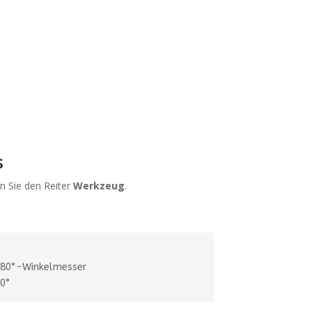
s
n Sie den Reiter
Werkzeug
.
180°-Winkelmesser
60°