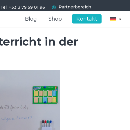
I
Partnerbereich
Tel: +33 3 79 59 01 96
Blog
Blog
Shop
Shop
Kontakt
Kontakt
erricht in der