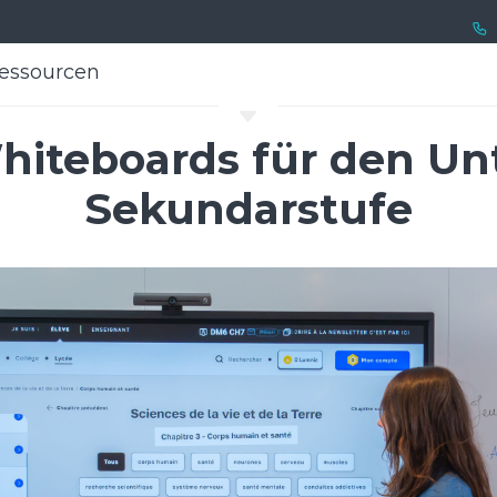
essourcen
essourcen
C
hiteboards für den Unt
Sekundarstufe