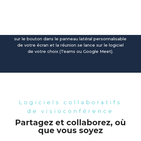
visioconférences en un
clic avec Speechi Connect
Lancez vos réunions à distance rapidement via
Speechi Connect. Sur l’interface Windows de votre
écran interactif, vous avez tout simplement à cliquer
sur le bouton dans le panneau latéral personnalisable
de votre écran et la réunion se lance sur le logiciel
de votre choix (Teams ou Google Meet).
Logiciels collaboratifs
de visioconférence
Partagez et collaborez, où
que vous soyez