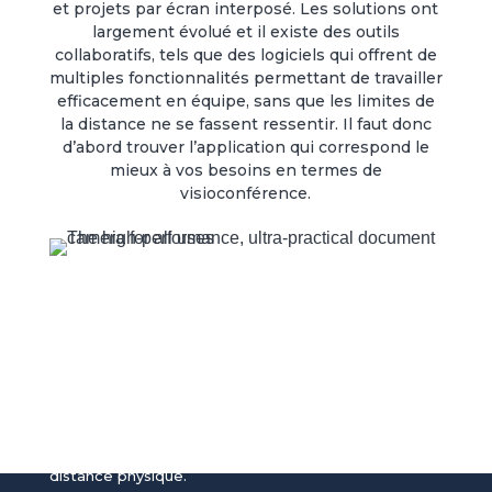
et projets par écran interposé. Les solutions ont
largement évolué et il existe des outils
collaboratifs, tels que des logiciels qui offrent de
multiples fonctionnalités permettant de travailler
efficacement en équipe, sans que les limites de
la distance ne se fassent ressentir. Il faut donc
d’abord trouver l’application qui correspond le
mieux à vos besoins en termes de
visioconférence.
Des visioconférences
informatives
Ne ratez plus aucune information grâce aux logiciels
de visioconférence facilement accessibles depuis
l’écran interactif. Que ce soit une réunion
d’informations ou un point hebdomadaire avec votre
service, faites de la vidéoconférence pour pallier la
distance physique.