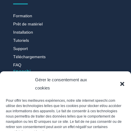
Formation
Prêt de matériel
Installation
Tutoriels
Support
Téléchargements
FAQ
Speechi
Gérer le consentement aux
cookies
Qui sommes-nous ?
Nos actus
Pour offrir les meilleures expériences, notre site internet speechi.com
Témoignages
utilise des technologies telles que les cookies pour stocker et/ou accéder
aux informations des appareils. Le fait de consentir à ces technologies
Recrutement
nous permettra de traiter des données telles que le comportement de
Politique des cookies
navigation ou les ID uniques sur ce site. Le fait de ne pas consentir ou de
retirer son consentement peut avoir un effet négatif sur certaines
Mentions légales