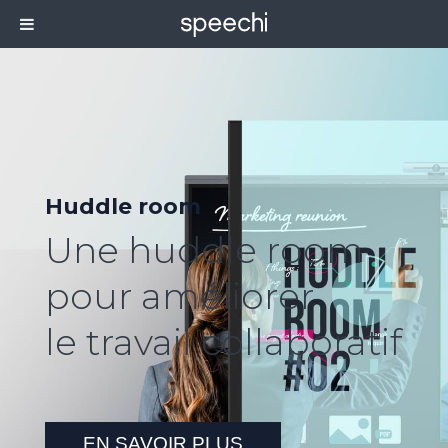
Huddle room
Une huddle room
pour améliorer
le travail collaboratif
EN SAVOIR PLUS