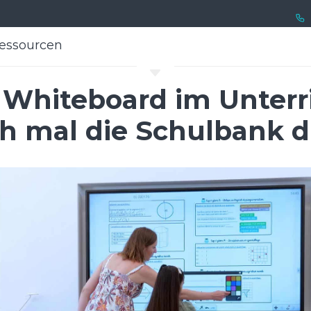
essourcen
essourcen
C
e Whiteboard im Unter
h mal die Schulbank d