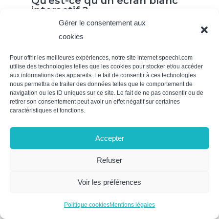
Qu’est-ce qu’un écran blanc
interactif ?
Gérer le consentement aux
cookies
Pour offrir les meilleures expériences, notre site internet speechi.com
utilise des technologies telles que les cookies pour stocker et/ou accéder
aux informations des appareils. Le fait de consentir à ces technologies
nous permettra de traiter des données telles que le comportement de
navigation ou les ID uniques sur ce site. Le fait de ne pas consentir ou de
retirer son consentement peut avoir un effet négatif sur certaines
caractéristiques et fonctions.
Accepter
Refuser
Tableau interactif Mobile, une
solution pédagogique
Voir les préférences
pratique !
Politique cookies
Mentions légales